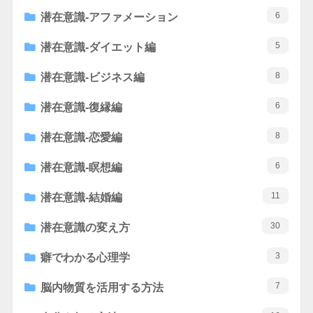
6
潜在意識-アファメーション
5
潜在意識-ダイエット編
8
潜在意識-ビジネス編
6
潜在意識-復縁編
8
潜在意識-恋愛編
6
潜在意識-瞑想編
11
潜在意識-結婚編
30
潜在意識の変え方
3
癖でわかる心理学
7
脳内物質を活用する方法