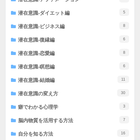
5
潜在意識-ダイエット編
8
潜在意識-ビジネス編
6
潜在意識-復縁編
8
潜在意識-恋愛編
6
潜在意識-瞑想編
11
潜在意識-結婚編
30
潜在意識の変え方
3
癖でわかる心理学
7
脳内物質を活用する方法
16
自分を知る方法