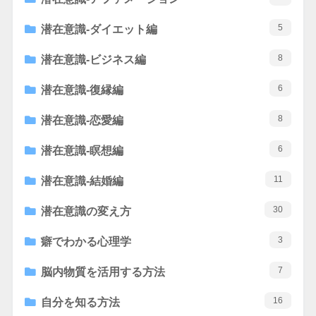
5
潜在意識-ダイエット編
8
潜在意識-ビジネス編
6
潜在意識-復縁編
8
潜在意識-恋愛編
6
潜在意識-瞑想編
11
潜在意識-結婚編
30
潜在意識の変え方
3
癖でわかる心理学
7
脳内物質を活用する方法
16
自分を知る方法