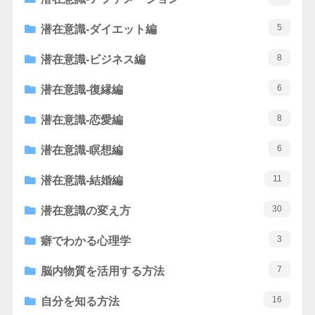
5
潜在意識-ダイエット編
8
潜在意識-ビジネス編
6
潜在意識-復縁編
8
潜在意識-恋愛編
6
潜在意識-瞑想編
11
潜在意識-結婚編
30
潜在意識の変え方
3
癖でわかる心理学
7
脳内物質を活用する方法
16
自分を知る方法