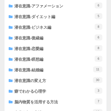
6
潜在意識-アファメーション
5
潜在意識-ダイエット編
8
潜在意識-ビジネス編
6
潜在意識-復縁編
8
潜在意識-恋愛編
6
潜在意識-瞑想編
11
潜在意識-結婚編
30
潜在意識の変え方
3
癖でわかる心理学
7
脳内物質を活用する方法