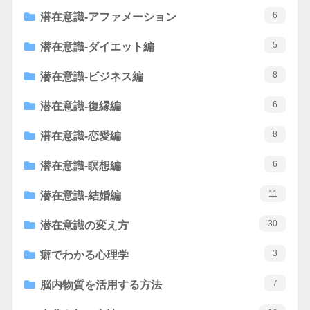
6
潜在意識-アファメーション
5
潜在意識-ダイエット編
8
潜在意識-ビジネス編
6
潜在意識-復縁編
8
潜在意識-恋愛編
6
潜在意識-瞑想編
11
潜在意識-結婚編
30
潜在意識の変え方
3
癖でわかる心理学
7
脳内物質を活用する方法