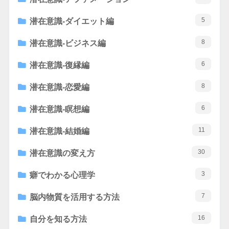
5
潜在意識-ダイエット編
8
潜在意識-ビジネス編
6
潜在意識-復縁編
8
潜在意識-恋愛編
6
潜在意識-瞑想編
11
潜在意識-結婚編
30
潜在意識の変え方
3
癖でわかる心理学
7
脳内物質を活用する方法
16
自分を知る方法