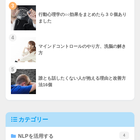
3
行動心理学の○○効果をまとめたら３０個あり
ました
4
マインドコントロールのやり方、洗脳の解き
方
5
誰とも話したくない人が抱える理由と改善方
法16個
カテゴリー
4
NLPを活用する