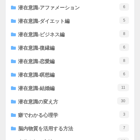
6
潜在意識-アファメーション
5
潜在意識-ダイエット編
8
潜在意識-ビジネス編
6
潜在意識-復縁編
8
潜在意識-恋愛編
6
潜在意識-瞑想編
11
潜在意識-結婚編
30
潜在意識の変え方
3
癖でわかる心理学
7
脳内物質を活用する方法