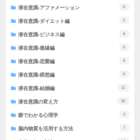
6
潜在意識-アファメーション
5
潜在意識-ダイエット編
8
潜在意識-ビジネス編
6
潜在意識-復縁編
8
潜在意識-恋愛編
6
潜在意識-瞑想編
11
潜在意識-結婚編
30
潜在意識の変え方
3
癖でわかる心理学
7
脳内物質を活用する方法