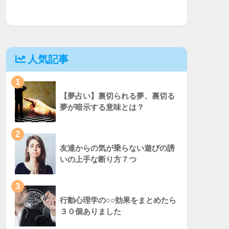
人気記事
1
【夢占い】裏切られる夢、裏切る
夢が暗示する意味とは？
2
友達からの気が乗らない遊びの誘
いの上手な断り方７つ
3
行動心理学の○○効果をまとめたら
３０個ありました