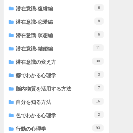
6
潜在意識-復縁編
8
潜在意識-恋愛編
6
潜在意識-瞑想編
11
潜在意識-結婚編
30
潜在意識の変え方
3
癖でわかる心理学
7
脳内物質を活用する方法
16
自分を知る方法
2
色でわかる心理学
93
行動の心理学