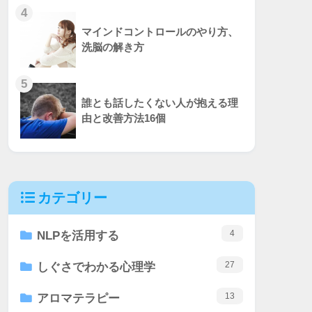
4
マインドコントロールのやり方、
洗脳の解き方
5
誰とも話したくない人が抱える理
由と改善方法16個
カテゴリー
4
NLPを活用する
27
しぐさでわかる心理学
13
アロマテラピー