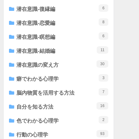
6
潜在意識-復縁編
8
潜在意識-恋愛編
6
潜在意識-瞑想編
11
潜在意識-結婚編
30
潜在意識の変え方
3
癖でわかる心理学
7
脳内物質を活用する方法
16
自分を知る方法
2
色でわかる心理学
93
行動の心理学