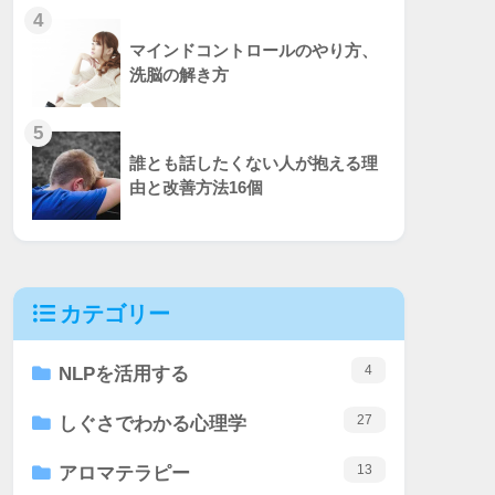
4
マインドコントロールのやり方、
洗脳の解き方
5
誰とも話したくない人が抱える理
由と改善方法16個
カテゴリー
4
NLPを活用する
27
しぐさでわかる心理学
13
アロマテラピー