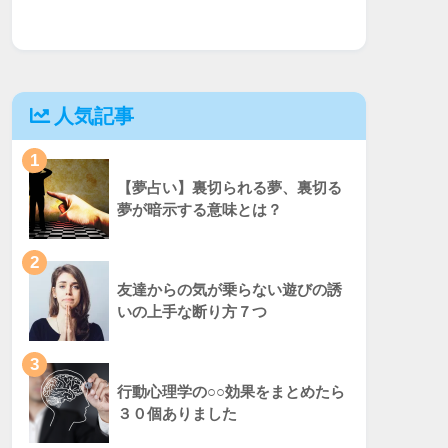
人気記事
1
【夢占い】裏切られる夢、裏切る
夢が暗示する意味とは？
2
友達からの気が乗らない遊びの誘
いの上手な断り方７つ
3
行動心理学の○○効果をまとめたら
３０個ありました