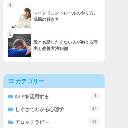
4
マインドコントロールのやり方、
洗脳の解き方
5
誰とも話したくない人が抱える理
由と改善方法16個
カテゴリー
4
NLPを活用する
27
しぐさでわかる心理学
13
アロマテラピー