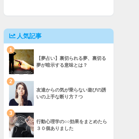
人気記事
1
【夢占い】裏切られる夢、裏切る
夢が暗示する意味とは？
2
友達からの気が乗らない遊びの誘
いの上手な断り方７つ
3
行動心理学の○○効果をまとめたら
３０個ありました