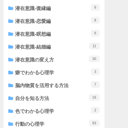
6
潜在意識-復縁編
8
潜在意識-恋愛編
6
潜在意識-瞑想編
11
潜在意識-結婚編
30
潜在意識の変え方
3
癖でわかる心理学
7
脳内物質を活用する方法
16
自分を知る方法
2
色でわかる心理学
93
行動の心理学