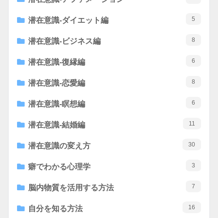
5
潜在意識-ダイエット編
8
潜在意識-ビジネス編
6
潜在意識-復縁編
8
潜在意識-恋愛編
6
潜在意識-瞑想編
11
潜在意識-結婚編
30
潜在意識の変え方
3
癖でわかる心理学
7
脳内物質を活用する方法
16
自分を知る方法