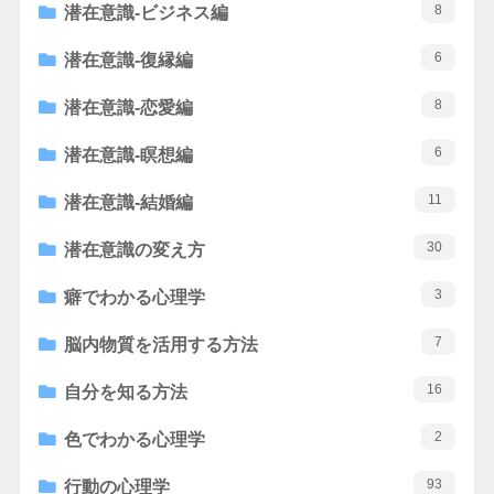
8
潜在意識-ビジネス編
6
潜在意識-復縁編
8
潜在意識-恋愛編
6
潜在意識-瞑想編
11
潜在意識-結婚編
30
潜在意識の変え方
3
癖でわかる心理学
7
脳内物質を活用する方法
16
自分を知る方法
2
色でわかる心理学
93
行動の心理学