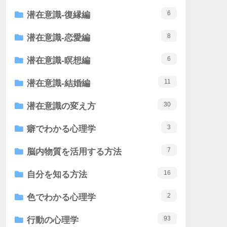
6
潜在意識-復縁編
8
潜在意識-恋愛編
6
潜在意識-瞑想編
11
潜在意識-結婚編
30
潜在意識の変え方
3
癖でわかる心理学
7
脳内物質を活用する方法
16
自分を知る方法
2
色でわかる心理学
93
行動の心理学