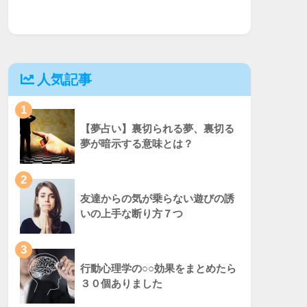
人気記事
1
【夢占い】裏切られる夢、裏切る
夢が暗示する意味とは？
2
友達からの気が乗らない遊びの誘
いの上手な断り方７つ
3
行動心理学の○○効果をまとめたら
３０個ありました