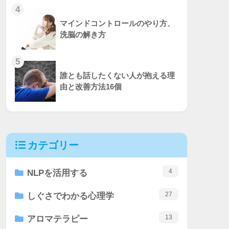
4
マインドコントロールのやり方、
洗脳の解き方
5
誰とも話したくない人が抱える理
由と改善方法16個
カテゴリー
4
NLPを活用する
27
しぐさでわかる心理学
13
アロマテラピー