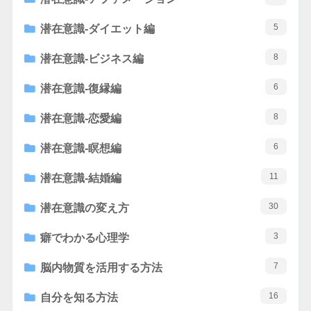
5
潜在意識-ダイエット編
8
潜在意識-ビジネス編
6
潜在意識-復縁編
8
潜在意識-恋愛編
6
潜在意識-瞑想編
11
潜在意識-結婚編
30
潜在意識の変え方
3
癖でわかる心理学
7
脳内物質を活用する方法
16
自分を知る方法