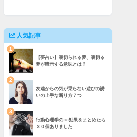
人気記事
1
【夢占い】裏切られる夢、裏切る
夢が暗示する意味とは？
2
友達からの気が乗らない遊びの誘
いの上手な断り方７つ
3
行動心理学の○○効果をまとめたら
３０個ありました