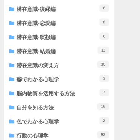
6
潜在意識-復縁編
8
潜在意識-恋愛編
6
潜在意識-瞑想編
11
潜在意識-結婚編
30
潜在意識の変え方
3
癖でわかる心理学
7
脳内物質を活用する方法
16
自分を知る方法
2
色でわかる心理学
93
行動の心理学