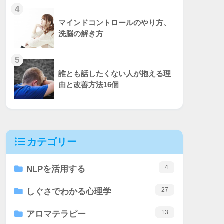
4
マインドコントロールのやり方、
洗脳の解き方
5
誰とも話したくない人が抱える理
由と改善方法16個
カテゴリー
4
NLPを活用する
27
しぐさでわかる心理学
13
アロマテラピー