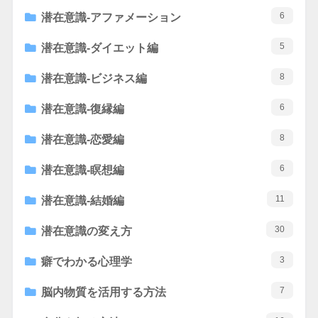
6
潜在意識-アファメーション
5
潜在意識-ダイエット編
8
潜在意識-ビジネス編
6
潜在意識-復縁編
8
潜在意識-恋愛編
6
潜在意識-瞑想編
11
潜在意識-結婚編
30
潜在意識の変え方
3
癖でわかる心理学
7
脳内物質を活用する方法