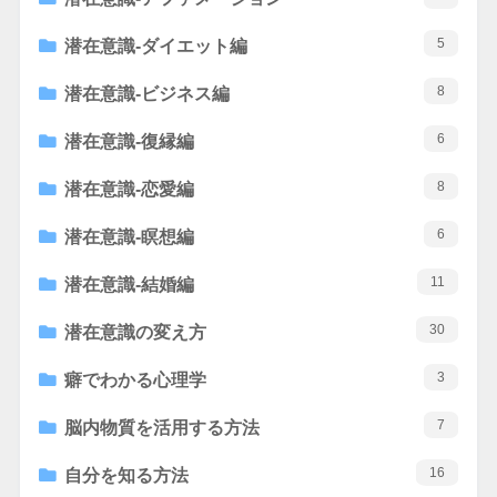
5
潜在意識-ダイエット編
8
潜在意識-ビジネス編
6
潜在意識-復縁編
8
潜在意識-恋愛編
6
潜在意識-瞑想編
11
潜在意識-結婚編
30
潜在意識の変え方
3
癖でわかる心理学
7
脳内物質を活用する方法
16
自分を知る方法