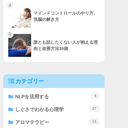
4
マインドコントロールのやり方、
洗脳の解き方
5
誰とも話したくない人が抱える理
由と改善方法16個
カテゴリー
4
NLPを活用する
27
しぐさでわかる心理学
13
アロマテラピー