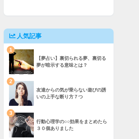
人気記事
1
【夢占い】裏切られる夢、裏切る
夢が暗示する意味とは？
2
友達からの気が乗らない遊びの誘
いの上手な断り方７つ
3
行動心理学の○○効果をまとめたら
３０個ありました