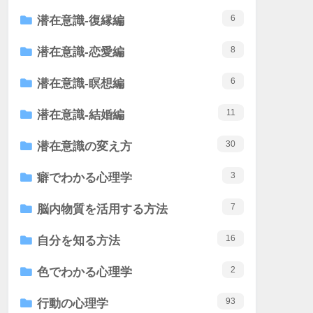
6
潜在意識-復縁編
8
潜在意識-恋愛編
6
潜在意識-瞑想編
11
潜在意識-結婚編
30
潜在意識の変え方
3
癖でわかる心理学
7
脳内物質を活用する方法
16
自分を知る方法
2
色でわかる心理学
93
行動の心理学