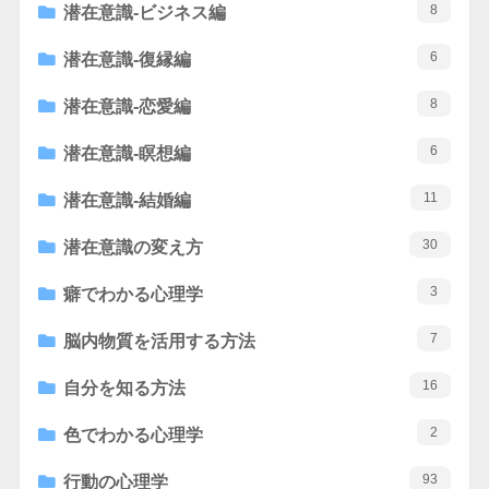
8
潜在意識-ビジネス編
6
潜在意識-復縁編
8
潜在意識-恋愛編
6
潜在意識-瞑想編
11
潜在意識-結婚編
30
潜在意識の変え方
3
癖でわかる心理学
7
脳内物質を活用する方法
16
自分を知る方法
2
色でわかる心理学
93
行動の心理学