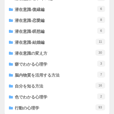
6
潜在意識-復縁編
8
潜在意識-恋愛編
6
潜在意識-瞑想編
11
潜在意識-結婚編
30
潜在意識の変え方
3
癖でわかる心理学
7
脳内物質を活用する方法
16
自分を知る方法
2
色でわかる心理学
93
行動の心理学