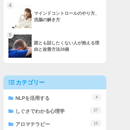
4
マインドコントロールのやり方、
洗脳の解き方
5
誰とも話したくない人が抱える理
由と改善方法16個
カテゴリー
4
NLPを活用する
27
しぐさでわかる心理学
13
アロマテラピー