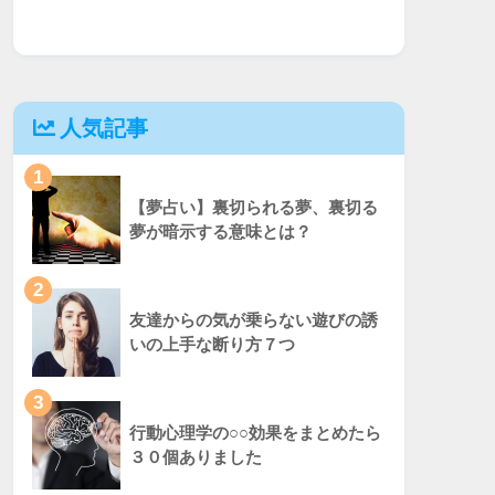
人気記事
1
【夢占い】裏切られる夢、裏切る
夢が暗示する意味とは？
2
友達からの気が乗らない遊びの誘
いの上手な断り方７つ
3
行動心理学の○○効果をまとめたら
３０個ありました