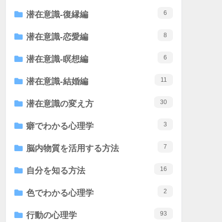
6
潜在意識-復縁編
8
潜在意識-恋愛編
6
潜在意識-瞑想編
11
潜在意識-結婚編
30
潜在意識の変え方
3
癖でわかる心理学
7
脳内物質を活用する方法
16
自分を知る方法
2
色でわかる心理学
93
行動の心理学