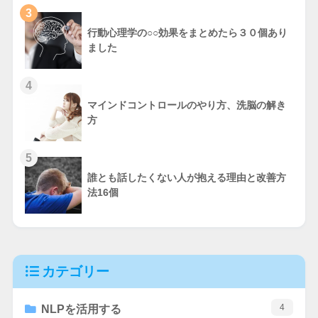
3
行動心理学の○○効果をまとめたら３０個あり
ました
4
マインドコントロールのやり方、洗脳の解き
方
5
誰とも話したくない人が抱える理由と改善方
法16個
カテゴリー
4
NLPを活用する