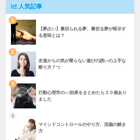
人気記事
1
【夢占い】裏切られる夢、裏切る夢が暗示す
る意味とは？
2
友達からの気が乗らない遊びの誘いの上手な
断り方７つ
3
行動心理学の○○効果をまとめたら３０個あり
ました
4
マインドコントロールのやり方、洗脳の解き
方