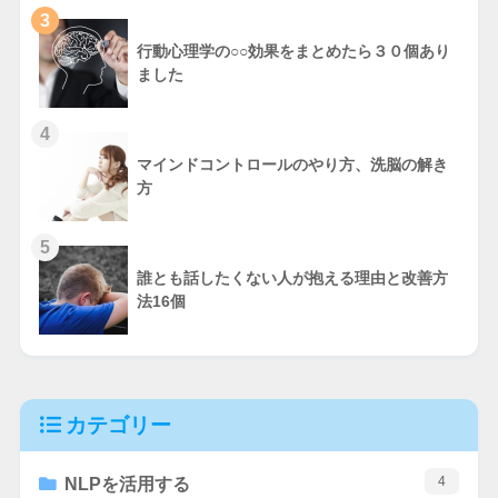
3
行動心理学の○○効果をまとめたら３０個あり
ました
4
マインドコントロールのやり方、洗脳の解き
方
5
誰とも話したくない人が抱える理由と改善方
法16個
カテゴリー
4
NLPを活用する