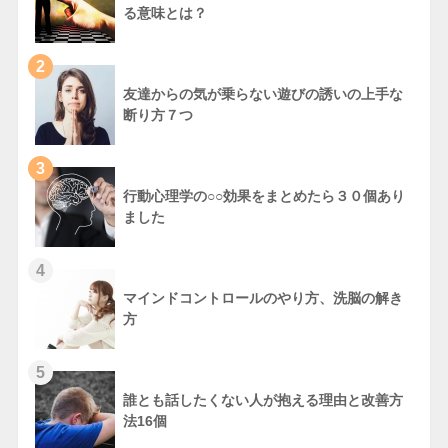
る意味とは？
2
友達からの気が乗らない遊びの誘いの上手な
断り方７つ
3
行動心理学の○○効果をまとめたら３０個あり
ました
4
マインドコントロールのやり方、洗脳の解き
方
5
誰とも話したくない人が抱える理由と改善方
法16個