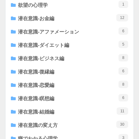
1
欲望の心理学
12
潜在意識-お金編
6
潜在意識-アファメーション
5
潜在意識-ダイエット編
8
潜在意識-ビジネス編
6
潜在意識-復縁編
8
潜在意識-恋愛編
6
潜在意識-瞑想編
11
潜在意識-結婚編
30
潜在意識の変え方
3
癖でわかる心理学