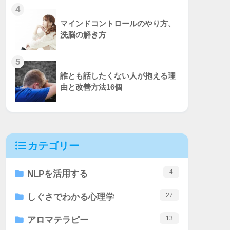
4
マインドコントロールのやり方、
洗脳の解き方
5
誰とも話したくない人が抱える理
由と改善方法16個
カテゴリー
4
NLPを活用する
27
しぐさでわかる心理学
13
アロマテラピー