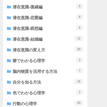
6
潜在意識-復縁編
8
潜在意識-恋愛編
6
潜在意識-瞑想編
11
潜在意識-結婚編
30
潜在意識の変え方
3
癖でわかる心理学
7
脳内物質を活用する方法
16
自分を知る方法
2
色でわかる心理学
93
行動の心理学