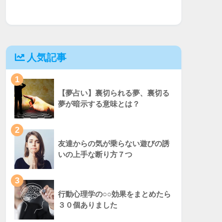
人気記事
1
【夢占い】裏切られる夢、裏切る
夢が暗示する意味とは？
2
友達からの気が乗らない遊びの誘
いの上手な断り方７つ
3
行動心理学の○○効果をまとめたら
３０個ありました