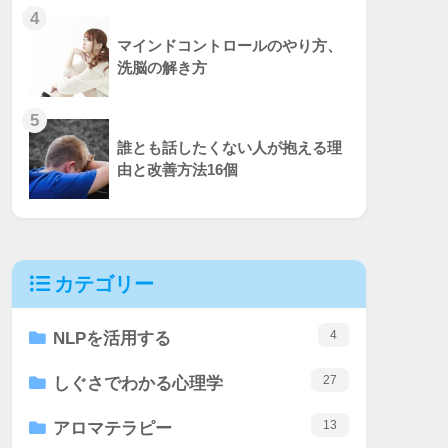
4
マインドコントロールのやり方、
洗脳の解き方
5
誰とも話したくない人が抱える理
由と改善方法16個
カテゴリー
4
NLPを活用する
27
しぐさでわかる心理学
13
アロマテラピー