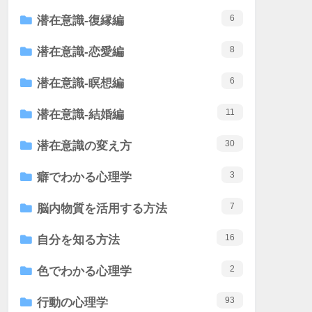
6
潜在意識-復縁編
8
潜在意識-恋愛編
6
潜在意識-瞑想編
11
潜在意識-結婚編
30
潜在意識の変え方
3
癖でわかる心理学
7
脳内物質を活用する方法
16
自分を知る方法
2
色でわかる心理学
93
行動の心理学