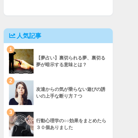
人気記事
1
【夢占い】裏切られる夢、裏切る
夢が暗示する意味とは？
2
友達からの気が乗らない遊びの誘
いの上手な断り方７つ
3
行動心理学の○○効果をまとめたら
３０個ありました