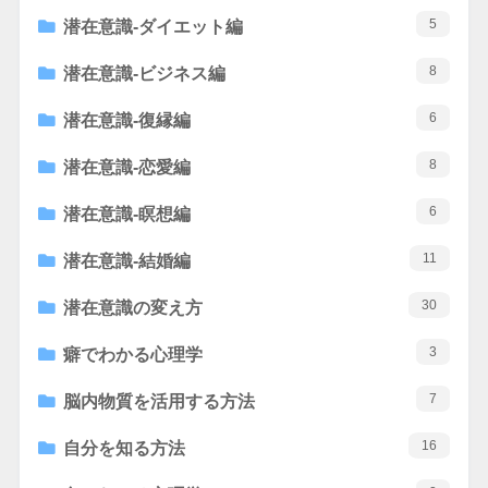
5
潜在意識-ダイエット編
8
潜在意識-ビジネス編
6
潜在意識-復縁編
8
潜在意識-恋愛編
6
潜在意識-瞑想編
11
潜在意識-結婚編
30
潜在意識の変え方
3
癖でわかる心理学
7
脳内物質を活用する方法
16
自分を知る方法