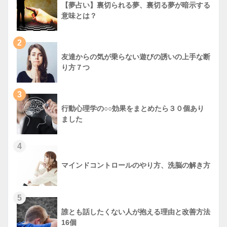
【夢占い】裏切られる夢、裏切る夢が暗示する
意味とは？
2
友達からの気が乗らない遊びの誘いの上手な断
り方７つ
3
行動心理学の○○効果をまとめたら３０個あり
ました
4
マインドコントロールのやり方、洗脳の解き方
5
誰とも話したくない人が抱える理由と改善方法
16個