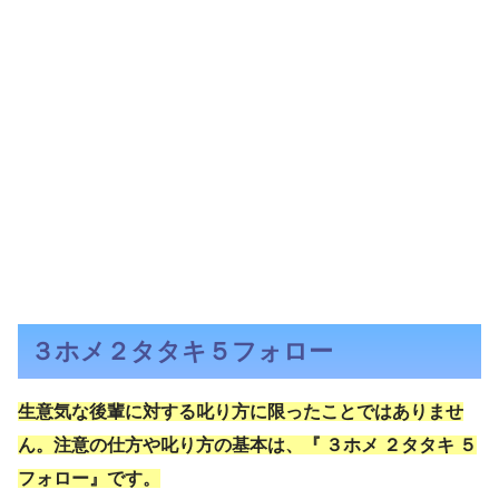
３ホメ２タタキ５フォロー
生意気な後輩に対する叱り方に限ったことではありませ
ん。注意の仕方や叱り方の基本は、『 ３ホメ ２タタキ ５
フォロー』です。