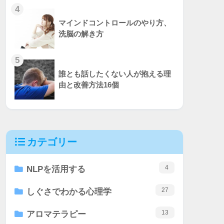
4
マインドコントロールのやり方、
洗脳の解き方
5
誰とも話したくない人が抱える理
由と改善方法16個
カテゴリー
4
NLPを活用する
27
しぐさでわかる心理学
13
アロマテラピー