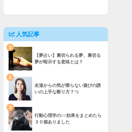
人気記事
1
【夢占い】裏切られる夢、裏切る
夢が暗示する意味とは？
2
友達からの気が乗らない遊びの誘
いの上手な断り方７つ
3
行動心理学の○○効果をまとめたら
３０個ありました