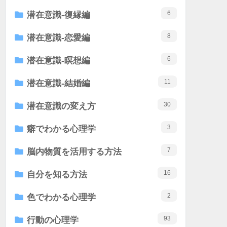
6
潜在意識-復縁編
8
潜在意識-恋愛編
6
潜在意識-瞑想編
11
潜在意識-結婚編
30
潜在意識の変え方
3
癖でわかる心理学
7
脳内物質を活用する方法
16
自分を知る方法
2
色でわかる心理学
93
行動の心理学