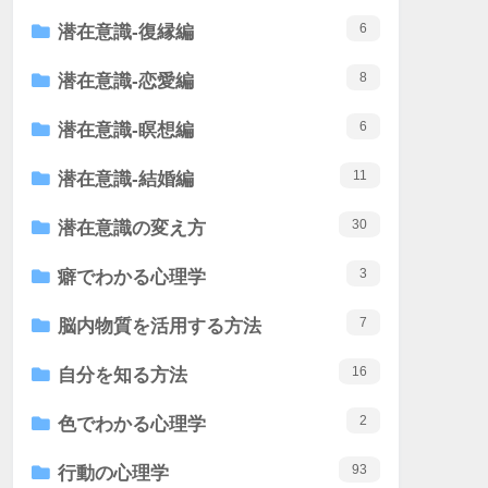
6
潜在意識-復縁編
8
潜在意識-恋愛編
6
潜在意識-瞑想編
11
潜在意識-結婚編
30
潜在意識の変え方
3
癖でわかる心理学
7
脳内物質を活用する方法
16
自分を知る方法
2
色でわかる心理学
93
行動の心理学