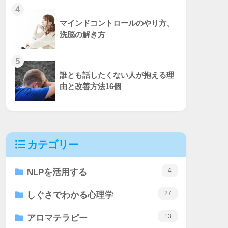
4
マインドコントロールのやり方、
洗脳の解き方
5
誰とも話したくない人が抱える理
由と改善方法16個
カテゴリー
4
NLPを活用する
27
しぐさでわかる心理学
13
アロマテラピー