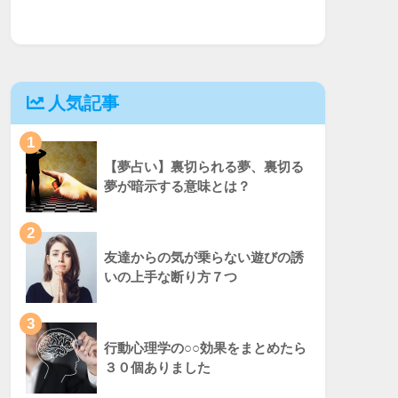
人気記事
1
【夢占い】裏切られる夢、裏切る
夢が暗示する意味とは？
2
友達からの気が乗らない遊びの誘
いの上手な断り方７つ
3
行動心理学の○○効果をまとめたら
３０個ありました