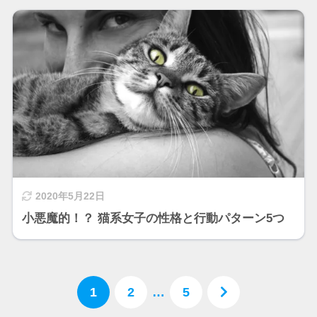
2020年5月22日
小悪魔的！？ 猫系女子の性格と行動パターン5つ
1
2
…
5