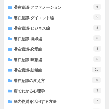
6
潜在意識-アファメーション
5
潜在意識-ダイエット編
8
潜在意識-ビジネス編
6
潜在意識-復縁編
8
潜在意識-恋愛編
6
潜在意識-瞑想編
11
潜在意識-結婚編
30
潜在意識の変え方
3
癖でわかる心理学
7
脳内物質を活用する方法