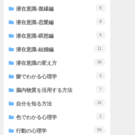
6
潜在意識-復縁編
8
潜在意識-恋愛編
6
潜在意識-瞑想編
11
潜在意識-結婚編
30
潜在意識の変え方
3
癖でわかる心理学
7
脳内物質を活用する方法
16
自分を知る方法
2
色でわかる心理学
93
行動の心理学