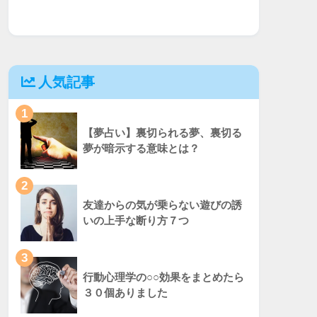
人気記事
1
【夢占い】裏切られる夢、裏切る
夢が暗示する意味とは？
2
友達からの気が乗らない遊びの誘
いの上手な断り方７つ
3
行動心理学の○○効果をまとめたら
３０個ありました