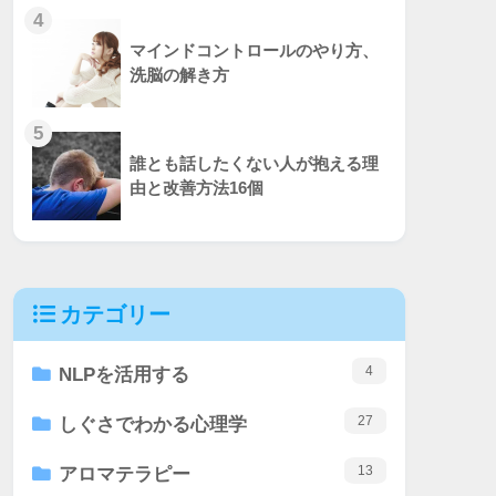
4
マインドコントロールのやり方、
洗脳の解き方
5
誰とも話したくない人が抱える理
由と改善方法16個
カテゴリー
4
NLPを活用する
27
しぐさでわかる心理学
13
アロマテラピー