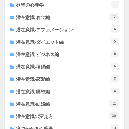
1
欲望の心理学
12
潜在意識-お金編
6
潜在意識-アファメーション
5
潜在意識-ダイエット編
8
潜在意識-ビジネス編
6
潜在意識-復縁編
8
潜在意識-恋愛編
6
潜在意識-瞑想編
11
潜在意識-結婚編
30
潜在意識の変え方
3
癖でわかる心理学