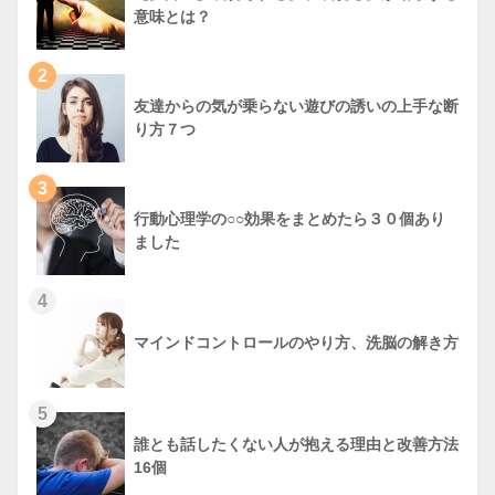
意味とは？
2
友達からの気が乗らない遊びの誘いの上手な断
り方７つ
3
行動心理学の○○効果をまとめたら３０個あり
ました
4
マインドコントロールのやり方、洗脳の解き方
5
誰とも話したくない人が抱える理由と改善方法
16個