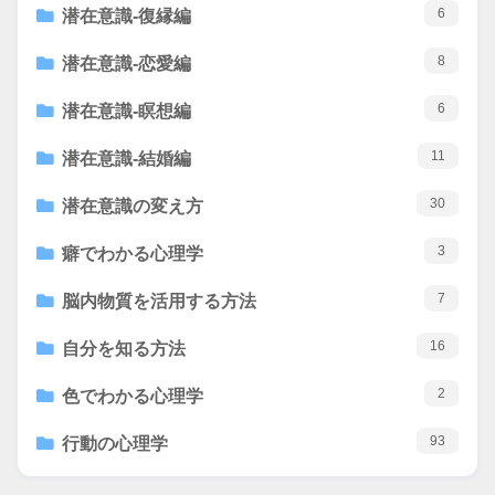
6
潜在意識-復縁編
8
潜在意識-恋愛編
6
潜在意識-瞑想編
11
潜在意識-結婚編
30
潜在意識の変え方
3
癖でわかる心理学
7
脳内物質を活用する方法
16
自分を知る方法
2
色でわかる心理学
93
行動の心理学