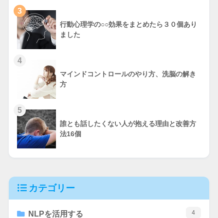
3
行動心理学の○○効果をまとめたら３０個あり
ました
4
マインドコントロールのやり方、洗脳の解き
方
5
誰とも話したくない人が抱える理由と改善方
法16個
カテゴリー
4
NLPを活用する