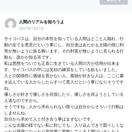
人間のリアルを知ろうよ
2017年7月17日
サイコパスは、自分の本性を知っている人間はとことん陥れ、行
動の全てを悪意だという事にし、自分達はあたかも太陽の様に利
害が無いように振る舞います。その利害が無いように見られる行
動も、誰かが知る筈です。
私は悪態をついても正直に生きている人間の方が信用が出来ま
す。サイコパスの中には笑顔の練習をしている奴もいました。
人との関係性に価値を置かない人、孤独が好きな人は、ここに書
き込んでいる人からしたらすべて悪人だという事になりそうです
ね。
優しさが好きで優しさを目指したり、優しさを得ようとしている
人達なのですから。
そうですね…人から求められない限りは自分からそういう行動は
しませんね。
自分から求めて人と付き合う事はまずないです。
こんな太陽の様でない私に対しても、入り込んできて図々しくな
ったり我儘になったり意地悪に変貌してくる人間はいましたよ。