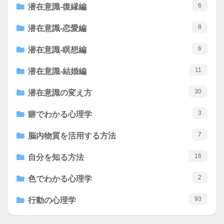
6
潜在意識-復縁編
8
潜在意識-恋愛編
6
潜在意識-瞑想編
11
潜在意識-結婚編
30
潜在意識の変え方
3
癖でわかる心理学
7
脳内物質を活用する方法
16
自分を知る方法
2
色でわかる心理学
93
行動の心理学