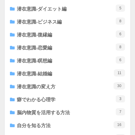
5
潜在意識-ダイエット編
8
潜在意識-ビジネス編
6
潜在意識-復縁編
8
潜在意識-恋愛編
6
潜在意識-瞑想編
11
潜在意識-結婚編
30
潜在意識の変え方
3
癖でわかる心理学
7
脳内物質を活用する方法
16
自分を知る方法