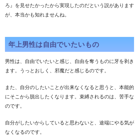
ろ』を見せたかったから実現したのだという説があります
が、本当かも知れませんね。
年上男性は自由でいたいもの
男性は、自由でいたいと感じ、自由を奪うものに牙を剥き
ます。うっとおしく、邪魔だと感じるのです。
また、自分のしたいことが出来なくなると思うと、本能的
にそこから脱出したくなります。束縛されるのは、苦手な
のです。
自分がしたいからしていると思わないと、途端にやる気が
なくなるのです。