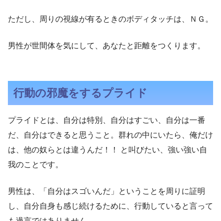
ただし、周りの視線が有るときのボディタッチは、ＮＧ。
男性が世間体を気にして、あなたと距離をつくります。
行動の邪魔をするプライド
プライドとは、自分は特別、自分はすごい、自分は一番
だ、自分はできると思うこと。群れの中にいたら、俺だけ
は、他の奴らとは違うんだ！！ と叫びたい、強い強い自
我のことです。
男性は、「自分はスゴいんだ」ということを周りに証明
し、自分自身も感じ続けるために、行動していると言って
も過言ではありません。