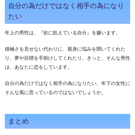
自分の為だけではなく相手の為になり
たい
年上の男性は、『欲に飢えている自分』を嫌います。
積極さを見せない代わりに、親身に悩みを聞いてくれた
り、夢や目標を手助けしてくれたり。きっと、そんな男性
は、あなたに恋をしています。
自分の為だけではなく相手の為になりたい、年下の女性に
そんな風に思っているのではないでしょうか。
まとめ