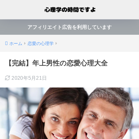
アフィリエイト広告を利用しています
ホーム
恋愛の心理学
【完結】年上男性の恋愛心理大全
2020年5月21日