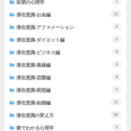
1
欲望の心理学
12
潜在意識-お金編
6
潜在意識-アファメーション
5
潜在意識-ダイエット編
8
潜在意識-ビジネス編
6
潜在意識-復縁編
8
潜在意識-恋愛編
6
潜在意識-瞑想編
11
潜在意識-結婚編
30
潜在意識の変え方
3
癖でわかる心理学