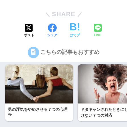
SHARE
ポスト
シェア
はてブ
LINE
こちらの記事もおすすめ
男の浮気をやめさせる７つの心理
ドタキャンされたときに
学
けない７つの対応