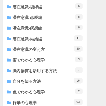
6
潜在意識-復縁編
8
潜在意識-恋愛編
6
潜在意識-瞑想編
11
潜在意識-結婚編
30
潜在意識の変え方
3
癖でわかる心理学
7
脳内物質を活用する方法
16
自分を知る方法
2
色でわかる心理学
93
行動の心理学