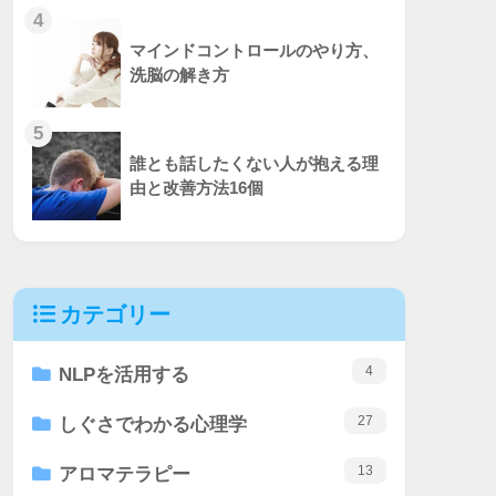
4
マインドコントロールのやり方、
洗脳の解き方
5
誰とも話したくない人が抱える理
由と改善方法16個
カテゴリー
4
NLPを活用する
27
しぐさでわかる心理学
13
アロマテラピー