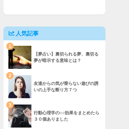
人気記事
1
【夢占い】裏切られる夢、裏切る
夢が暗示する意味とは？
2
友達からの気が乗らない遊びの誘
いの上手な断り方７つ
3
行動心理学の○○効果をまとめたら
３０個ありました