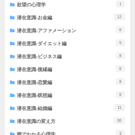
1
欲望の心理学
12
潜在意識-お金編
6
潜在意識-アファメーション
5
潜在意識-ダイエット編
8
潜在意識-ビジネス編
6
潜在意識-復縁編
8
潜在意識-恋愛編
6
潜在意識-瞑想編
11
潜在意識-結婚編
30
潜在意識の変え方
3
癖でわかる心理学