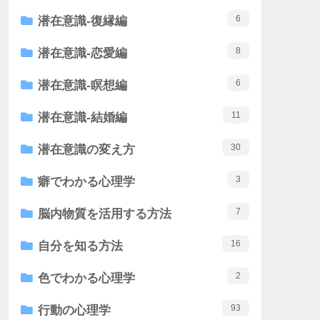
6
潜在意識-復縁編
8
潜在意識-恋愛編
6
潜在意識-瞑想編
11
潜在意識-結婚編
30
潜在意識の変え方
3
癖でわかる心理学
7
脳内物質を活用する方法
16
自分を知る方法
2
色でわかる心理学
93
行動の心理学