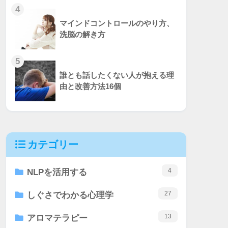
4
マインドコントロールのやり方、
洗脳の解き方
5
誰とも話したくない人が抱える理
由と改善方法16個
カテゴリー
4
NLPを活用する
27
しぐさでわかる心理学
13
アロマテラピー