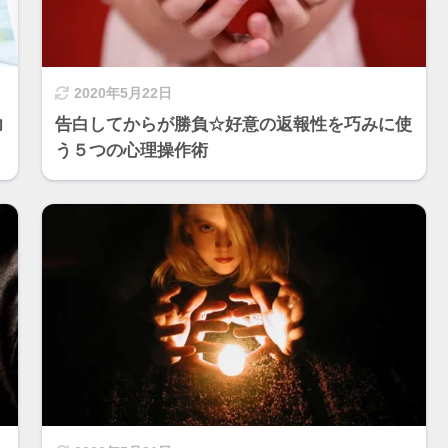
2020年5月22日
力
告白してからが勝負☆好意の返報性を巧みに使
う５つの心理操作術