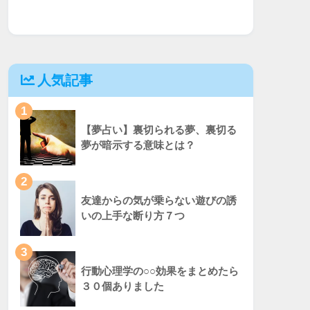
人気記事
1
【夢占い】裏切られる夢、裏切る
夢が暗示する意味とは？
2
友達からの気が乗らない遊びの誘
いの上手な断り方７つ
3
行動心理学の○○効果をまとめたら
３０個ありました