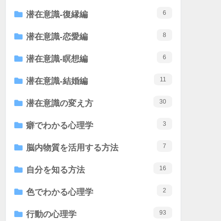
6
潜在意識-復縁編
8
潜在意識-恋愛編
6
潜在意識-瞑想編
11
潜在意識-結婚編
30
潜在意識の変え方
3
癖でわかる心理学
7
脳内物質を活用する方法
16
自分を知る方法
2
色でわかる心理学
93
行動の心理学