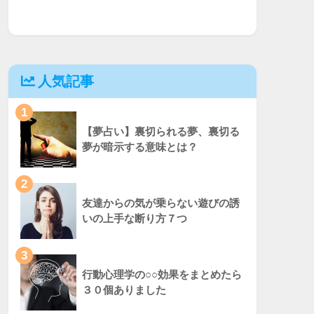
人気記事
1
【夢占い】裏切られる夢、裏切る
夢が暗示する意味とは？
2
友達からの気が乗らない遊びの誘
いの上手な断り方７つ
3
行動心理学の○○効果をまとめたら
３０個ありました