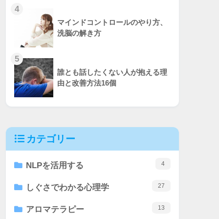
4
マインドコントロールのやり方、
洗脳の解き方
5
誰とも話したくない人が抱える理
由と改善方法16個
カテゴリー
4
NLPを活用する
27
しぐさでわかる心理学
13
アロマテラピー