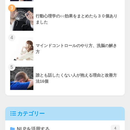
3
行動心理学の○○効果をまとめたら３０個あり
ました
4
マインドコントロールのやり方、洗脳の解き
方
5
誰とも話したくない人が抱える理由と改善方
法16個
カテゴリー
4
NLPを活用する